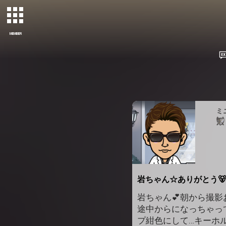
MEMBER
ミ
岩ちゃん☆ありがとう🐻
岩ちゃん💕朝から撮
途中からになっちゃっ
プ紺色にして…キーホ