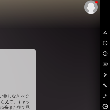
EX
買い物しなきゃで
もらえて、キャッ
ね😂また後で見