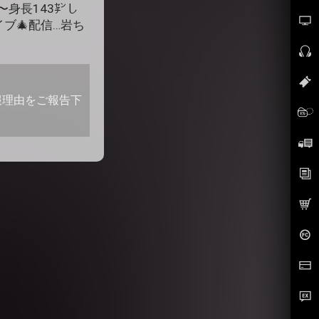
〜身長143㌢し
ブ🎄配信…岩ち
報理由をご報告下