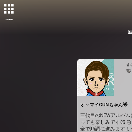
MEMBER
す
オ～マイGUNちゃん🌟
三代目のNEWアルバム
っても楽しみです🥰 
全で順調に進みますよう