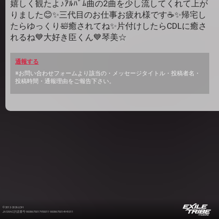
嬉しく観たよ♪ｱﾙﾊﾞﾑ曲の2曲を少し流してくれて上が
りました😊✨三代目のお仕事お疲れ様です☕️✨帰宅し
たらゆっくり🛀癒されてね✨片付けしたらCDLに癒さ
れるね💙大好き臣くん💙琴美☆
通報する
※お問い合わせフォームより該当の・メッセージタイトル・投稿者名・
投稿時間・通報理由をご報告下さい。
©2012-2026 LDH
JASRAC許諾番号 9008675017Y55011 9008675014Y41011