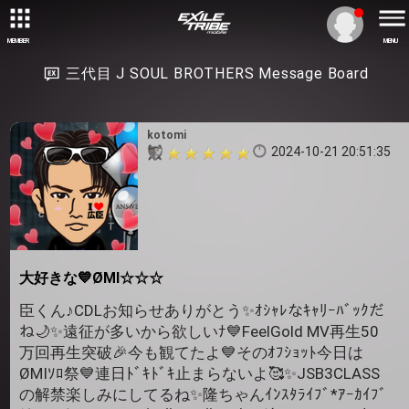
MEMBER
MENU
三代目 J SOUL BROTHERS Message Board
kotomi
2024-10-21 20:51:35
大好きな💙ØMI☆☆☆
臣くん♪CDLお知らせありがとう✨ｵｼｬﾚなｷｬﾘｰﾊﾞｯｸだ
ね🌙✨遠征が多いから欲しいﾅ💙FeelGold MV再生50
万回再生突破🎉今も観てたよ💙そのｵﾌｼｮｯﾄ今日は
ØMIｿﾛ祭💙連日ﾄﾞｷﾄﾞｷ止まらないよ🥰✨JSB3CLASS
の解禁楽しみにしてるね✨隆ちゃんｲﾝｽﾀﾗｲﾌﾞ*ｱｰｶｲﾌﾞ