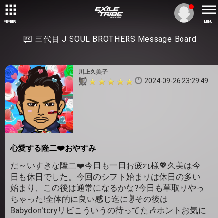
MEMBER
MENU
三代目 J SOUL BROTHERS Message Board
川上久美子
2024-09-26 23:29:49
心愛する隆二❤️おやすみ
だ～いすきな隆二❤️今日も一日お疲れ様💖久美は今
日も休日でした。今回のシフト始まりは休日の多い
始まり、この後は通常になるかな?今日も草取りやっ
ちゃった!全体的に良い感じ迄に✌️その後は
Babydon'tcryリピこういうの待ってた🎶ホントお気に