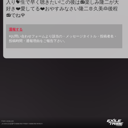
入り💝生で早く聴きたい!この後は📻楽しみ隆二が大
好き❤️愛してる❤️おやすみなさい隆二🫅久美👰後程
📻でね🌹
通報する
※お問い合わせフォームより該当の・メッセージタイトル・投稿者名・
投稿時間・通報理由をご報告下さい。
©2012-2026 LDH
JASRAC許諾番号 9008675017Y55011 9008675014Y41011