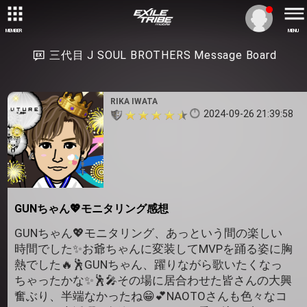
MEMBER
MENU
三代目 J SOUL BROTHERS Message Board
RIKA IWATA
2024-09-26 21:39:58
GUNちゃん💖モニタリング感想
GUNちゃん💖モニタリング、あっという間の楽しい
時間でした✨お爺ちゃんに変装してMVPを踊る姿に胸
熱でした🔥🕺GUNちゃん、躍りながら歌いたくなっ
ちゃったかな✨🕺🎤その場に居合わせた皆さんの大興
奮ぶり、半端なかったね😁💕NAOTOさんも色々なコ