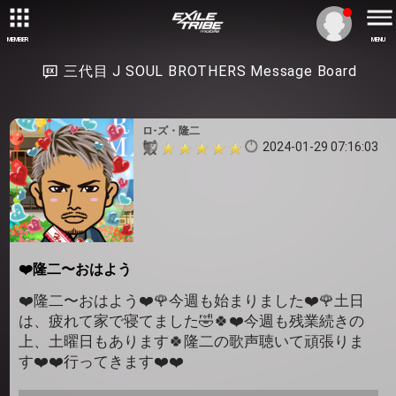
MEMBER
MENU
三代目 J SOUL BROTHERS Message Board
ロ-ズ・隆二
2024-01-29 07:16:03
❤️隆二〜おはよう
❤️隆二〜おはよう❤️🌹今週も始まりました❤️🌹土日
は、疲れて家で寝てました🤣🍀❤️今週も残業続きの
上、土曜日もあります🍀隆二の歌声聴いて頑張りま
す❤️❤️行ってきます❤️❤️