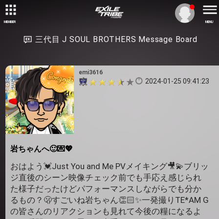
MEMBER
MENU
三代目 J SOUL BROTHERS Message Board
emi3616
2024-01-25 09:41:23
岩ちゃんへ🙂💌💖
おはよう💓Just You and Me PVメイキング🎥💫ブリッ
ジ直後のシーン映像チェック前でも手応え感じられ
た様子だったけどパフォーマンスしながらでも分か
るもの？🫢すごいね岩ちゃん👏🏻✨一発撮りTE*AM G
の皆さんのリアクションも見れて今後の糧になるよ