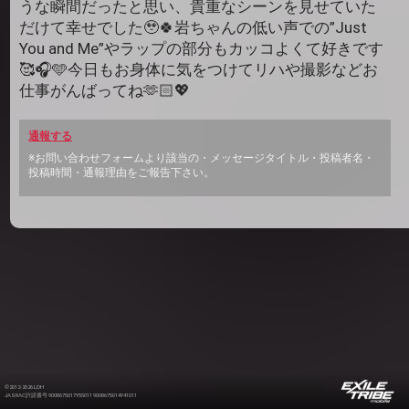
うな瞬間だったと思い、貴重なシーンを見せていた
だけて幸せでした🥹🍀岩ちゃんの低い声での”Just
You and Me”やラップの部分もカッコよくて好きです
🥰🎧🩵今日もお身体に気をつけてリハや撮影などお
仕事がんばってね🫶🏻💖
通報する
※お問い合わせフォームより該当の・メッセージタイトル・投稿者名・
投稿時間・通報理由をご報告下さい。
©2012-2026 LDH
JASRAC許諾番号 9008675017Y55011 9008675014Y41011