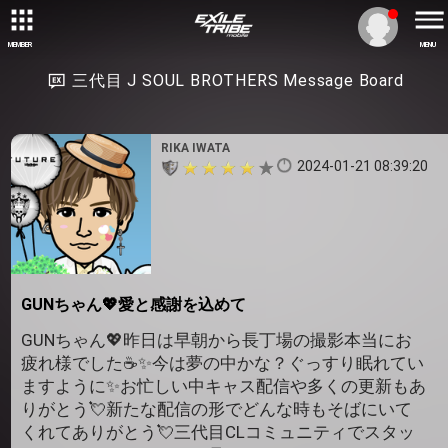
MEMBER
MENU
三代目 J SOUL BROTHERS Message Board
RIKA IWATA
2024-01-21 08:39:20
GUNちゃん💖愛と感謝を込めて
GUNちゃん💖昨日は早朝から長丁場の撮影本当にお
疲れ様でした☕✨今は夢の中かな？ぐっすり眠れてい
ますように✨お忙しい中キャス配信や多くの更新もあ
りがとう💘新たな配信の形でどんな時もそばにいて
くれてありがとう💘三代目CLコミュニティでスタッ