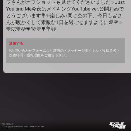
フさんがオフショットも見せてくださいました✨Just
You and Me今夜はメイキングYouTube ver.公開おめで
とうございます💐✨楽しみ♪同じ空の下、今日も皆さ
んが暖かくして素敵な1日を過ごせますように🌈🌹✨
💙🐺💙🐶💗🐻💜🌳💐😌
通報する
※お問い合わせフォームより該当の・メッセージタイトル・投稿者名・
投稿時間・通報理由をご報告下さい。
©2012-2026 LDH
JASRAC許諾番号 9008675017Y55011 9008675014Y41011