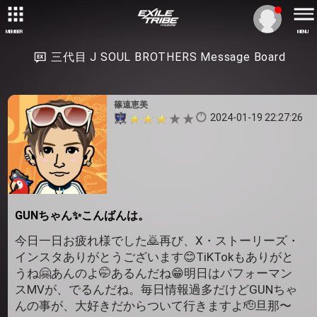
MEMBER
MENU
三代目 J SOUL BROTHERS Message Board
篠遠恵美
2024-01-19 22:27:26
GUNちゃん✨こんばんは。
今日一日お疲れ様でした🙇再び、X・ストーリーズ・
インスタありがとうございます😊TiKTokもありがと
うね🤗あんのよ🤭あるんだね😁明日はパフォーマン
スMVが、でるんだね。毎日情報過多だけどGUNちゃ
んの事が、大好きだからついて行きますよ🫡旦那〜