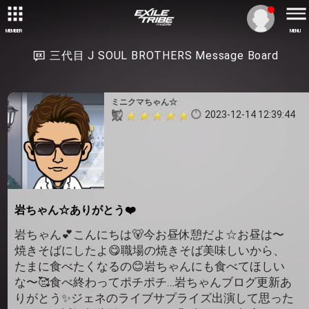
MEMBER
MENU
三代目 J SOUL BROTHERS Message Board
ミニクマちゃん☆
2023-12-14 12:39:44
岩ちゃん☆ありがとう❤️
岩ちゃん💕こんにちは🐻今お昼休憩だよ☆お昼は〜
焼きそばにしたよ😋職場の焼きそば美味しいから、
たまに食べたくなるの😊岩ちゃんにも食べてほしい
な〜🥰食べ終わってポチポチ…岩ちゃんブログ更新あ
りがとう✨ジェネのライブサプライズ出演して思った