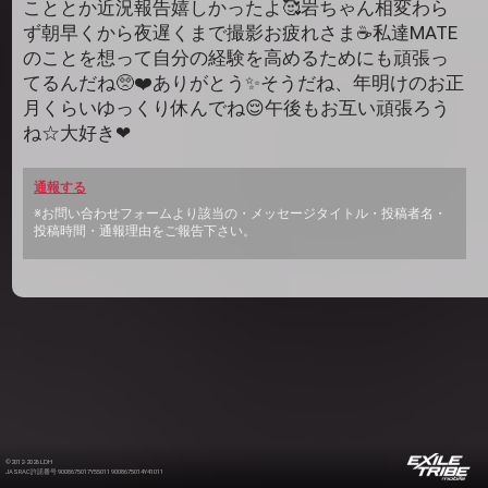
こととか近況報告嬉しかったよ🥰岩ちゃん相変わら
ず朝早くから夜遅くまで撮影お疲れさま☕私達MATE
のことを想って自分の経験を高めるためにも頑張っ
てるんだね🥺❤️ありがとう✨そうだね、年明けのお正
月くらいゆっくり休んでね😌午後もお互い頑張ろう
ね☆大好き❤
通報する
※お問い合わせフォームより該当の・メッセージタイトル・投稿者名・
投稿時間・通報理由をご報告下さい。
©2012-2026 LDH
JASRAC許諾番号 9008675017Y55011 9008675014Y41011