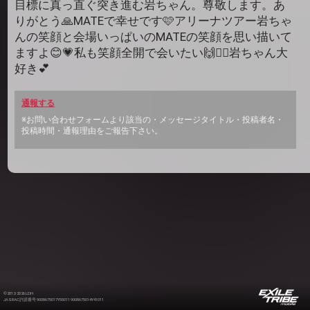
目標に真っ直ぐ突き進む岩ちゃん。尊敬します。あ
りがとう🙏MATEで幸せです🩷アリーナツアー岩ちゃ
んの笑顔と会場いっぱいのMATEの笑顔を思い描いて
ますよ😊💗私も笑顔全開で会いたい🙌❤️‍🔥岩ちゃん大
好き💕
通報する
※お問い合わせフォームより該当の・メッセージタイトル・投稿者名・
投稿時間・通報理由をご報告下さい。
©2012-2026 LDH
JASRAC許諾番号 9008675017Y55011 9008675014Y41011