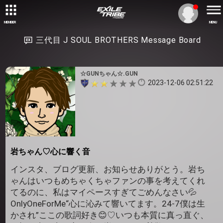
MEMBER
MENU
三代目 J SOUL BROTHERS Message Board
☆GUNちゃん☆.GUN
2023-12-06 02:51:22
岩ちゃん♡心に響く音
インスタ、ブログ更新、お知らせありがとう。岩ち
ゃんはいつもめちゃくちゃファンの事を考えてくれ
てるのに、私はマイペースすぎてごめんなさい💦
OnlyOneForMe“心に沁みて響いてます。24-7僕は生
かされ”ここの歌詞好き😊♡いつも本質に真っ直ぐ、