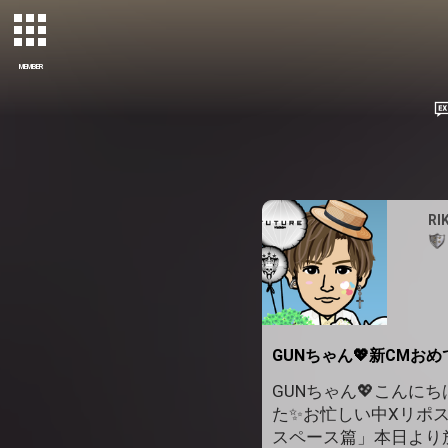
MEMBER
RI
GUNちゃん💖新CMお
GUNちゃん💖こん
た✨お忙しい中Xリポ
スペース篇」本日より