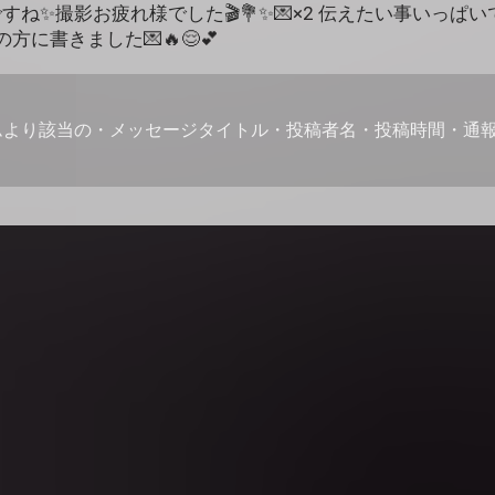
すね✨撮影お疲れ様でした🎬💐✨💌×2 伝えたい事いっぱい
に書きました💌🔥😌💕
ムより該当の・メッセージタイトル・投稿者名・投稿時間・通