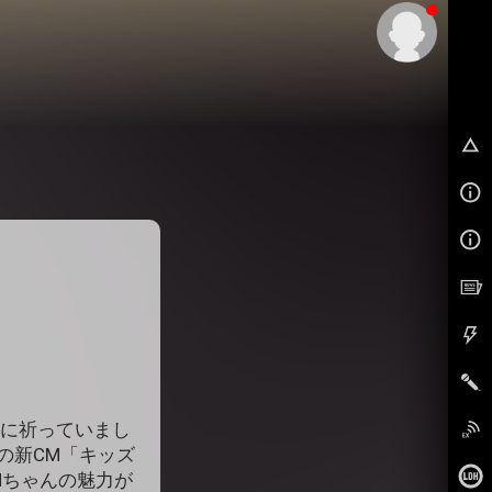
EX
うに祈っていまし
の新CM「キッズ
Nちゃんの魅力が