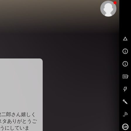
EX
健二郎さん嬉しく
ンスタありがとうご
ようにしていま