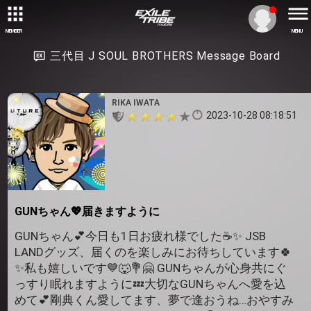
MEMBER
MENU
三代目 J SOUL BROTHERS Message Board
RIKA IWATA
2023-10-28 08:18:51
GUNちゃん💖届きますように
GUNちゃん💕今日も1日お疲れ様でした☕✨ JSB
LANDグッズ、届くのを楽しみにお待ちしています🍀
✨私も嬉しいです💙🐺💐🤗 GUNちゃんが心身共にぐ
っすり眠れますように💤大切なGUNちゃんへ愛を込
めて💕剛典くん愛してます、夢で逢おうね…おやすみ