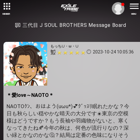
MEMBER
MENU
三代目 J SOUL BROTHERS Message Board
もっち∪・ω・∪
2023-10-24 10:05:36
＊愛love～NAOTO＊
NAOTOｸﾝ、おはよう(uωu*)💕ｸﾞｯｽﾘ眠れたかな？今
日も秋らしい穏やかな晴天の大分です☀️東京の空模
様はどうですか？もう長袖や羽織物がないと、寒く
なってきたね🍂今年の秋は、何色が流行りなの？深
い緑とかなのかな🤔？結局は定番の色味になりそう