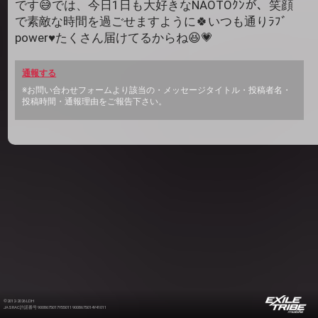
です😅では、今日1日も大好きなNAOTOｸﾝが、笑顔
で素敵な時間を過ごせますように🍀いつも通りﾗﾌﾞ
power♥️たくさん届けてるからね😆💗
通報する
※お問い合わせフォームより該当の・メッセージタイトル・投稿者名・
投稿時間・通報理由をご報告下さい。
©2012-2026 LDH
JASRAC許諾番号 9008675017Y55011 9008675014Y41011