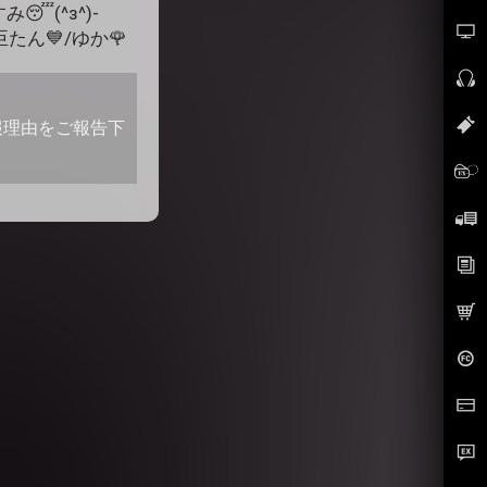
(^з^)-
たん💙/ゆか🌹
報理由をご報告下