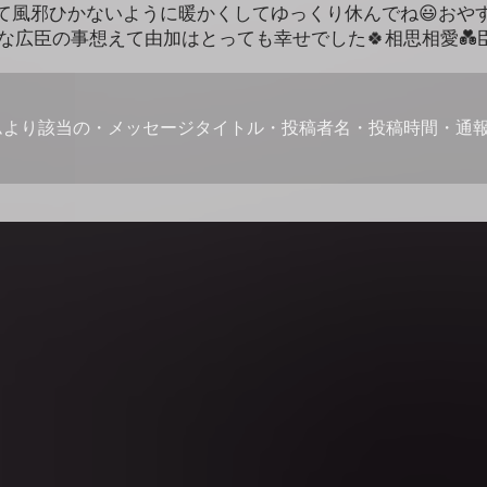
風邪ひかないように暖かくしてゆっくり休んでね😃おやすみ😴
好きな広臣の事想えて由加はとっても幸せでした🍀相思相愛💑臣
ムより該当の・メッセージタイトル・投稿者名・投稿時間・通