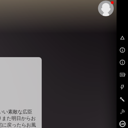
EX
こいい素敵な広臣
りまた明日からお
宅に戻ったらお風