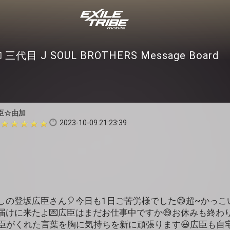
三代目 J SOUL BROTHERS Message Board
臣☆由加
2023-10-09 21:23:39
しの登坂広臣さん🎈今日も1日ご苦労様でした😅超~かっ
届けに来たよ💌広臣はまだお仕事中ですか😅お休みも終わ
広臣がくれた言葉を胸に気持ちを新に頑張ります😃広臣も自