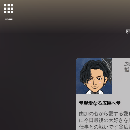
MEMBER
広
💙親愛なる広臣へ💙
由加の心から愛する愛
に今日最後の大好きを
仕事との戦いです😫