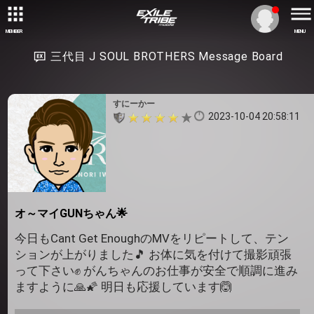
MEMBER
MENU
三代目 J SOUL BROTHERS Message Board
すにーかー
2023-10-04 20:58:11
オ～マイGUNちゃん🌟
今日もCant Get EnoughのMVをリピートして、テン
ションが上がりました🎵 お体に気を付けて撮影頑張
って下さい✊ がんちゃんのお仕事が安全で順調に進み
ますように🙏🌠 明日も応援しています🙆