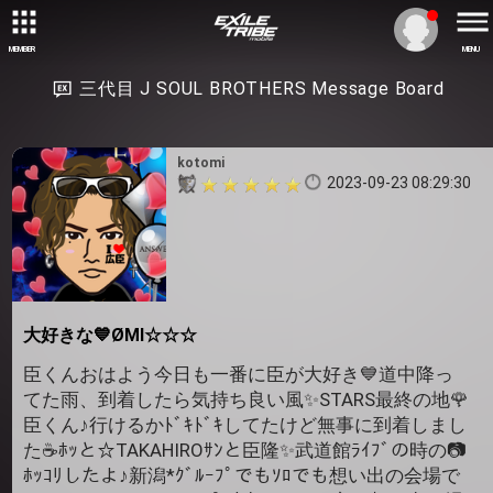
MEMBER
MENU
三代目 J SOUL BROTHERS Message Board
kotomi
2023-09-23 08:29:30
大好きな💙ØMI☆☆☆
臣くんおはよう今日も一番に臣が大好き💙道中降っ
てた雨、到着したら気持ち良い風✨STARS最終の地🌹
臣くん♪行けるかﾄﾞｷﾄﾞｷしてたけど無事に到着しまし
た☕️ﾎｯと☆TAKAHIROｻﾝと臣隆✨武道館ﾗｲﾌﾞの時の📷️
ﾎｯｺﾘしたよ♪新潟*ｸﾞﾙｰﾌﾟでもｿﾛでも想い出の会場で