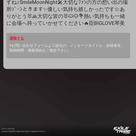
すね♪SmileMoonNight🎤大切なﾌｧﾝの方の想い出の場
所ｼﾞｰﾝときます✨優しい気持ち嬉しかったです☆あ
りがとう🐰🙏大切な皆の🐰🐱🐶💐熱い気持ちも一緒
に会場へ持っていかせてください🔥臣BIGLOVE琴美
通報する
※お問い合わせフォームより該当の・メッセージタイトル・投稿者名・
投稿時間・通報理由をご報告下さい。
©2012-2026 LDH
JASRAC許諾番号 9008675017Y55011 9008675014Y41011