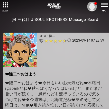
MEMBER
MENU
三代目 J SOUL BROTHERS Message Board
ロ-ズ・隆二
2023-09-14 07:23:59
❤️隆二〜おはよう
❤️隆二〜おはよう❤️今日もいいお天気だね❤️木曜日
はsparkだね❤️秋っぽくなってはいるけど、まだまだ
暑い日が続くし、風邪なども流行っているので気を
つけてね❤️🍀今週末は、北海道だね❤️🌹💕そして火
曜日は、NHK❤️引き続き忙しい日が続くけど応援して