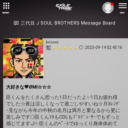
MEMBER
MENU
三代目 J SOUL BROTHERS Message Board
kotomi
2023-09-14 02:45:16
大好きな💙ØMI☆☆☆
臣くんをたくさん想った1日だったよ✨1日お疲れ様
でした☆夜は涼しくなって過ごしやすいね☆月ｶﾚﾝﾀﾞ
ｰ見ながら今年の中秋の名月は満月と重なるから更に
楽しみです🌕️臣くんｿﾛもCDLもﾌﾟﾛﾃﾞｭｰｻｰでもずっと
感じてます🌙✨臣くんのﾍﾟｰｽでゆっくり身体休めて