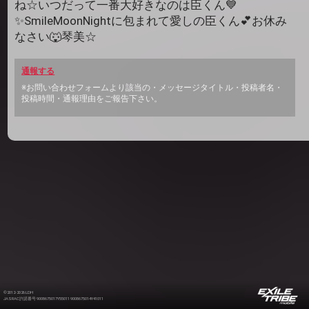
ね☆いつだって一番大好きなのは臣くん💙
✨SmileMoonNightに包まれて愛しの臣くん💕お休み
なさい🐺琴美☆
通報する
※お問い合わせフォームより該当の・メッセージタイトル・投稿者名・
投稿時間・通報理由をご報告下さい。
©2012-2026 LDH
JASRAC許諾番号 9008675017Y55011 9008675014Y41011