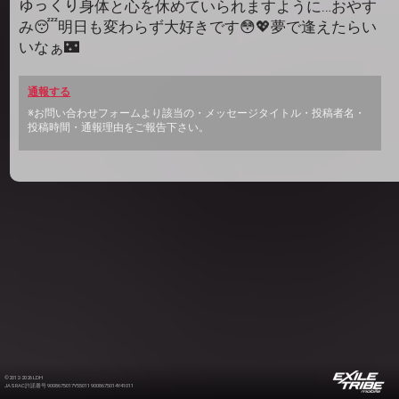
ゆっくり身体と心を休めていられますように…おやす
み😴明日も変わらず大好きです😳💖夢で逢えたらい
いなぁ🌃
通報する
※お問い合わせフォームより該当の・メッセージタイトル・投稿者名・
投稿時間・通報理由をご報告下さい。
©2012-2026 LDH
JASRAC許諾番号 9008675017Y55011 9008675014Y41011