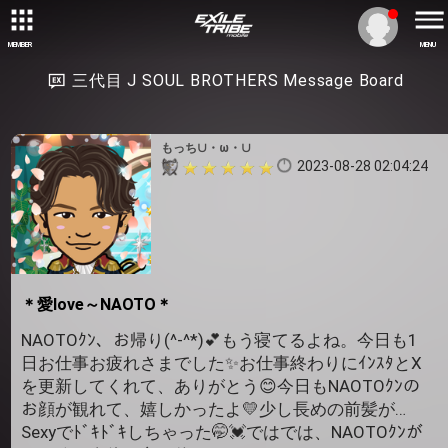
MEMBER
MENU
三代目 J SOUL BROTHERS Message Board
もっち∪・ω・∪
2023-08-28 02:04:24
＊愛love～NAOTO＊
NAOTOｸﾝ、お帰り(^-^*)💕もう寝てるよね。今日も1
日お仕事お疲れさまでした✨お仕事終わりにｲﾝｽﾀとX
を更新してくれて、ありがとう😊今日もNAOTOｸﾝの
お顔が観れて、嬉しかったよ💛少し長めの前髪が…
Sexyでﾄﾞｷﾄﾞｷしちゃった🤭💓ではでは、NAOTOｸﾝが