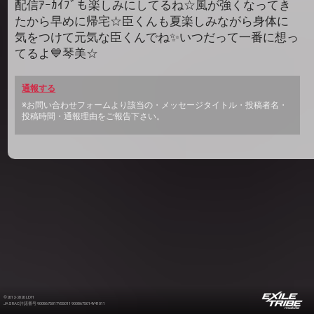
配信ｱｰｶｲﾌﾞも楽しみにしてるね☆風が強くなってき
たから早めに帰宅☆臣くんも夏楽しみながら身体に
気をつけて元気な臣くんでね✨いつだって一番に想っ
てるよ💙琴美☆
通報する
※お問い合わせフォームより該当の・メッセージタイトル・投稿者名・
投稿時間・通報理由をご報告下さい。
©2012-2026 LDH
JASRAC許諾番号 9008675017Y55011 9008675014Y41011