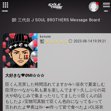
MEMBER
MENU
三代目 J SOUL BROTHERS Message Board
kotomi
2023-08-14 19:39:21
大好きな💙ØMI☆☆☆
臣くん充実した時間流れてますか☕️✨浴衣で夏楽しむ
臣浮かべながら私も夏を楽しんでます✨久しぶりの花
火や幼なじみで集まったりしてました☆臣くんの話
もしたよ♪宝物写真観て臣くん色白になってる♪って
言われたよ💙夜はｶﾚｰ🍛作って皆で食べたよ♪CL浴衣