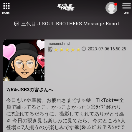
MEMBER
MENU
三代目 J SOUL BROTHERS Message Board
manami.hmd
2023-07-06 16:50:25
7/6💫JSB3の皆さんへ
今日もﾘﾊや準備、お疲れさまです✨😄 TikTok⬆️👑全
員で踊ってるとこ、かっこよかった✨😊ﾗｲﾌﾞ終わり
に❓疲れてるだろうに、撮影してくれてありがとう🙏
☺️ 今日の覗き見も楽しみに見てたら、今のところ5人
登場☺️7人揃うのが楽しみです😄(🎤ｺﾝﾋﾞおそろｼｬﾂで