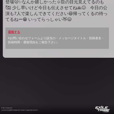
登場🫢✨なんか嬉しかった☺️臣の目元見えてるのも
🥰) 少し早いけど今日も伝えさせてね🙏😊 今日の公
演も7人で楽しんできてください😆帰ってくるの待っ
てるねー😁 いってらっしゃい👋😄
通報する
※お問い合わせフォームより該当の・メッセージタイトル・投稿者名・
投稿時間・通報理由をご報告下さい。
©2012-2026 LDH
JASRAC許諾番号 9008675017Y55011 9008675014Y41011