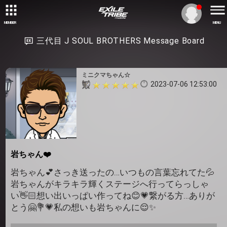
MEMBER
MENU
三代目 J SOUL BROTHERS Message Board
ミニクマちゃん☆
2023-07-06 12:53:00
岩ちゃん❤️
岩ちゃん💕さっき送ったの…いつもの言葉忘れてた💦
岩ちゃんがキラキラ輝くステージへ行ってらっしゃ
い👋🏻想い出いっぱい作ってね😊💗繋がる方…ありが
とう🤗💐💗私の想いも岩ちゃんに😌✨