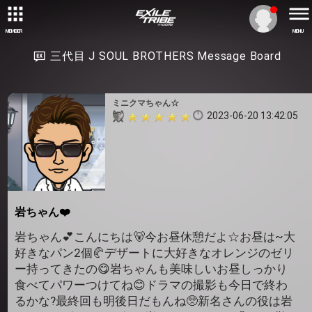
MEMBER
MENU
三代目 J SOUL BROTHERS Message Board
ミニクマちゃん☆
2023-06-20 13:42:05
岩ちゃん❤️
岩ちゃん💕こんにちは🐻今お昼休憩だよ☆お昼は~大
好きなパン2個🥐デザートに大好きなオレンジのゼリ
ー持ってきたの😋岩ちゃんも美味しいお昼しっかり
食べてパワーつけてね😊ドラマの撮影も今日で終わ
るかな?最終回も明後日だもんね🥺新名さんの役は岩