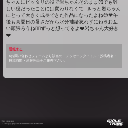
ちゃんにピッタリの役で岩ちゃんそのまま🥰でも難
しい役だったことには変わりなくて…きっと岩ちゃん
にとって大きく成長できた作品になったよね😌💗午
後も真夏日の暑さだから水分補給忘れずにね🥤お互
い頑張ろうね✊🏻ずっと想ってるよ❤️岩ちゃん大好き
❤️
通報する
※お問い合わせフォームより該当の・メッセージタイトル・投稿者名・
投稿時間・通報理由をご報告下さい。
©2012-2026 LDH
JASRAC許諾番号 9008675017Y55011 9008675014Y41011