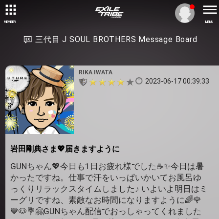
MEMBER
MENU
三代目 J SOUL BROTHERS Message Board
RIKA IWATA
2023-06-17 00:39:33
岩田剛典さま💖届きますように
GUNちゃん💖今日も1日お疲れ様でした☕✨今日は暑
かったですね。仕事で汗をいっぱいかいてお風呂ゆ
っくりリラックスタイムしました♪ いよいよ明日はミ
ーグリですね、素敵なお時間になりますように🌈🌹
💙🐶💐🤗GUNちゃん配信でおっしゃってくれました