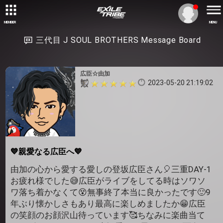
MEMBER
MENU
三代目 J SOUL BROTHERS Message Board
広臣☆由加
2023-05-20 21:19:02
💙親愛なる広臣へ💙
由加の心から愛する愛しの登坂広臣さん🎈三重DAY-1
お疲れ様でした😅広臣がライブをしてる時はソワソ
ワ落ち着かなくて😵無事終了本当に良かったです🙂9
年ぶり懐かしさもあり最高に楽しめましたか😁広臣
の笑顔のお顔沢山待っています🥰ちなみに楽曲当て