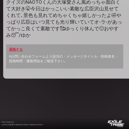
クイズのNAOTOくんの大塚愛さん風めっちゃ面白く
て大好き🤫今日はかっこいい素敵な広臣沢山見せて
くれて､景色も見れてめちゃくちゃ嬉しかったよ🤣や
っぱり広臣はいつ見ても光り輝いていてオ-ラ-があっ
てかっこ良くて素敵です🥰ゆっくり休んで🙂おやす
み😴/ゆか
通報する
※お問い合わせフォームより該当の・メッセージタイトル・投稿者名・
投稿時間・通報理由をご報告下さい。
©2012-2026 LDH
JASRAC許諾番号 9008675017Y55011 9008675014Y41011