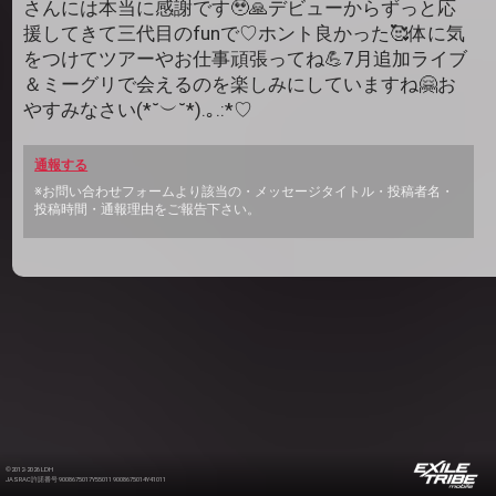
さんには本当に感謝です🥹🙏デビューからずっと応
援してきて三代目のfunで♡ホント良かった🥰体に気
をつけてツアーやお仕事頑張ってね💪7月追加ライブ
＆ミーグリで会えるのを楽しみにしていますね🤗お
やすみなさい(*˘︶˘*).｡.:*♡
通報する
※お問い合わせフォームより該当の・メッセージタイトル・投稿者名・
投稿時間・通報理由をご報告下さい。
©2012-2026 LDH
JASRAC許諾番号 9008675017Y55011 9008675014Y41011