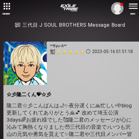
MEMBER
MENU
三代目 J SOUL BROTHERS Message Board
**Ryu-A**
2023-05-16 01:51:18
☆彡隆二くん💝☆彡
隆二君☆彡こんばんは🌙✨夜分遅くに🙏忙しい中blog
更新してくれてありがとう🙏💕 改めて埼玉公演
3days🌈お疲れ様でした🥰隆二君のメッセージが心に
沁みて胸熱くなりました🥹三代目の音楽で♪いつも沢
山の元気や勇気を貰えて✨隆二君や三代目メンバー皆