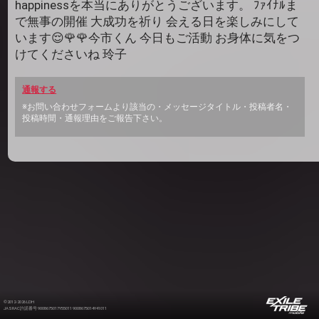
happinessを本当にありがとうございます。 ﾌｧｲﾅﾙま
で無事の開催 大成功を祈り 会える日を楽しみにして
います😌🌹🌹今市くん 今日もご活動 お身体に気をつ
けてくださいね 玲子
通報する
※お問い合わせフォームより該当の・メッセージタイトル・投稿者名・
投稿時間・通報理由をご報告下さい。
©2012-2026 LDH
JASRAC許諾番号 9008675017Y55011 9008675014Y41011