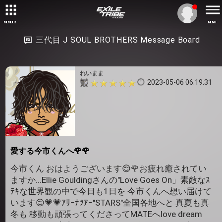
MEMBER
MENU
三代目 J SOUL BROTHERS Message Board
れいまま
2023-05-06 06:19:31
愛する今市くんへ🌹🌹
今市くん おはようございます😌🌹お疲れ癒されてい
ますか...Ellie Gouldingさんの"Love Goes On」素敵なｽ
ﾃｷな世界観の中で今日も1日を 今市くんへ想い届けて
います😌💗💗ｱﾘｰﾅﾂｱｰ"STARS"全国各地へと 真夏も真
冬も 移動も頑張ってくださってMATEへlove dream