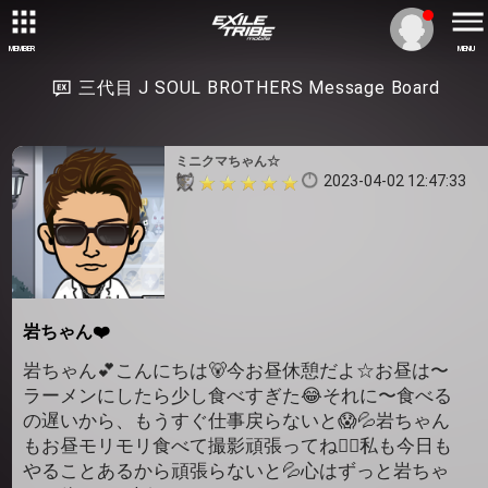
MEMBER
MENU
三代目 J SOUL BROTHERS Message Board
ミニクマちゃん☆
2023-04-02 12:47:33
岩ちゃん❤️
岩ちゃん💕こんにちは🐻今お昼休憩だよ☆お昼は〜
ラーメンにしたら少し食べすぎた😂それに〜食べる
の遅いから、もうすぐ仕事戻らないと😱💦岩ちゃん
もお昼モリモリ食べて撮影頑張ってね✊🏻私も今日も
やることあるから頑張らないと💦心はずっと岩ちゃ