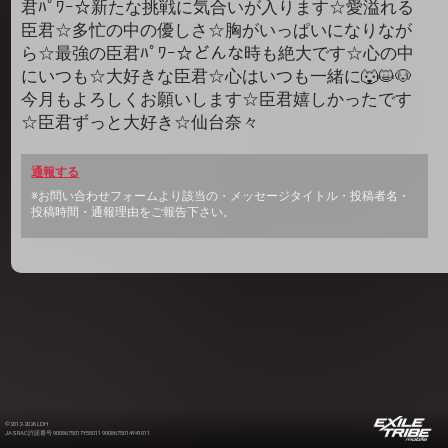
君ﾊﾟﾜｰ☆新たな挑戦に気合いが入ります☆愛溢れる
臣君☆多忙の中の優しさ☆胸がいっぱいになりなが
ら☆最強の臣君ﾊﾟﾜｰ☆どんな時も絶大です☆心の中
にいつも☆大好きな臣君☆心はいつも一緒に🐺😺🐶
今月もよろしくお願いします☆臣君嬉しかったです
☆臣君ずっと大好き☆仙台奈々
通報する
※お問い合わせフォームより該当の・メッセージタイトル・投稿者名・
投稿時間・通報理由をご報告下さい。
©2012-2026 LDH
JASRAC許諾番号 9008675017Y55011 9008675014Y41011