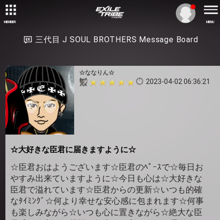
MEMBER
MENU
三代目 J SOUL BROTHERS Message Board
☆ななりん☆
2023-04-02 06:36:21
☆大好きな臣君に届きますように☆
☆臣君おはようございます☆臣君のﾍﾟｰｽで☆毎日お
やすみ出来ていますように☆今日も心は☆大好きな
臣君で溢れています☆臣君からの更新☆いつも的確
なﾀｲﾐﾝｸﾞ☆何より幸せな安心感に包まれます☆何事
も楽しみながら☆いつも心に置きながら☆絶大な臣