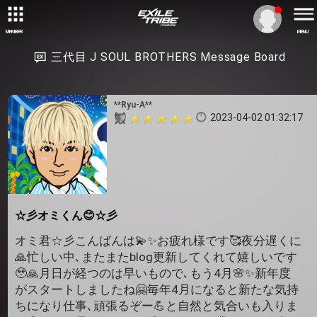
MEMBER
MENU
三代目 J SOUL BROTHERS Message Board
**Ryu-A**
2023-04-02 01:32:17
☆彡オミくん😊☆彡
オミ君☆彡こんばんは💫✨お疲れ様です🥰夜分遅くに
🙏忙しい中､またまたblog更新してくれて嬉しいです
🥹🙏月日が経つのは早いもので､もう4月🌸✨新年度
がスタートしましたね🤗毎年4月になると新たな気持
ちになり仕事､頑張るぞー💪と自然と気合いも入りま