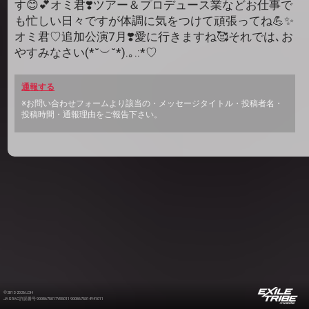
す😊💕オミ君❣️ツアー＆プロデュース業などお仕事で
も忙しい日々ですが体調に気をつけて頑張ってね💪✨
オミ君♡追加公演7月❣️愛に行きますね🥰それでは､お
やすみなさい(*˘︶˘*).｡.:*♡
通報する
※お問い合わせフォームより該当の・メッセージタイトル・投稿者名・
投稿時間・通報理由をご報告下さい。
©2012-2026 LDH
JASRAC許諾番号 9008675017Y55011 9008675014Y41011