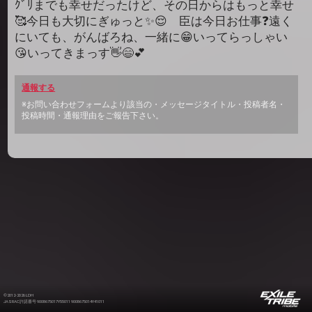
ｸﾞﾘまでも幸せだったけど、その日からはもっと幸せ
🥰今日も大切にぎゅっと✨😌 臣は今日お仕事❓遠く
にいても、がんばろね、一緒に😁いってらっしゃい
😘いってきまっす👋😄💕
通報する
※お問い合わせフォームより該当の・メッセージタイトル・投稿者名・
投稿時間・通報理由をご報告下さい。
©2012-2026 LDH
JASRAC許諾番号 9008675017Y55011 9008675014Y41011