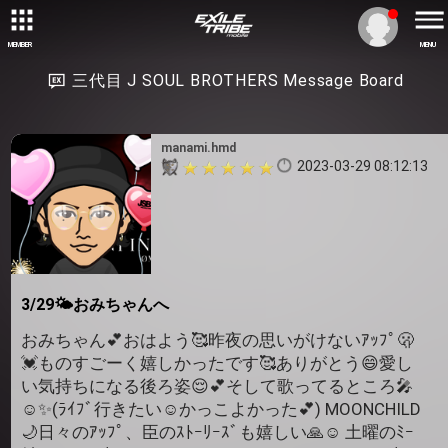
MEMBER
MENU
三代目 J SOUL BROTHERS Message Board
manami.hmd
2023-03-29 08:12:13
3/29🌤おみちゃんへ
おみちゃん💕おはよう🥰昨夜の思いがけないｱｯﾌﾟ🫢
💓ものすごーく嬉しかったです🥰ありがとう😄愛し
い気持ちになる後ろ姿😌💕そして歌ってるところ🎤
☺️✨(ﾗｲﾌﾞ行きたい☺️かっこよかった💕) MOONCHILD
🌙日々のｱｯﾌﾟ、臣のｽﾄｰﾘｰｽﾞも嬉しい🙏☺️ 土曜のﾐｰ