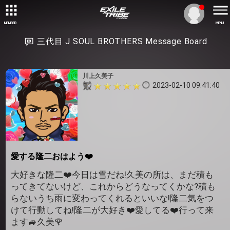
MEMBER
MENU
三代目 J SOUL BROTHERS Message Board
川上久美子
2023-02-10 09:41:40
愛する隆二おはよう❤️
大好きな隆二❤️今日は雪だね!久美の所は、まだ積も
ってきてないけど、これからどうなってくかな?積も
らないうち雨に変わってくれるといいな!隆二気をつ
けて行動してね!隆二が大好き❤️愛してる❤️行って来
ます🚙久美🌹