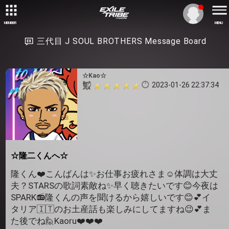
MEMBER
MENU
三代目 J SOUL BROTHERS Message Board
☆Kao☆
2023-01-26 22:37:34
☆隆二くんへ☆
隆くん❤️こんばんは✨お仕事お疲れさま☺️体調は大丈
夫？STARSの歌詞素敵ね✨早く聴きたいです😊今夜は
SPARK📻隆くんの声を聞けるから嬉しいです😊💕イ
タリア🇮🇹のお土産話も楽しみにしてますね😉💕ま
た後でね🙋Kaoru❤️❤️❤️