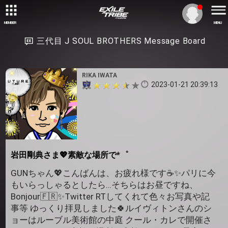
MEMBER
MENU
三代目 J SOUL BROTHERS Message Board
RIKA IWATA
2023-01-21 20:39:13
岩田剛典さま💖素敵な場所で*゜
GUNちゃん💖こんばんは、お疲れ様です☕✨パリに今
もいらっしゃるとしたら…そちらはお昼ですね、
Bonjour🇫🇷✨Twitter RTしてくれて色々お写真や記
事等 ゆっくり拝見しました🍀ルイヴィトンさんのシ
ョーはルーブル美術館の中庭 クール・カレで開催さ