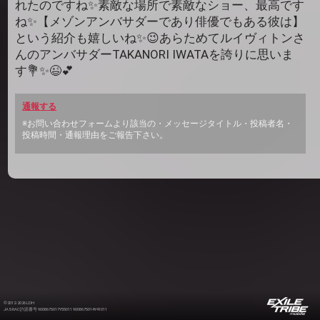
れたのですね✨素敵な場所で素敵なショー、最高です
ね✨【メゾンアンバサダーであり俳優でもある彼は】
という紹介も嬉しいね✨😉あらためてルイヴィトンさ
んのアンバサダーTAKANORI IWATAを誇りに思いま
す💐✨😉💕
通報する
※お問い合わせフォームより該当の・メッセージタイトル・投稿者名・
投稿時間・通報理由をご報告下さい。
©2012-2026 LDH
JASRAC許諾番号 9008675017Y55011 9008675014Y41011