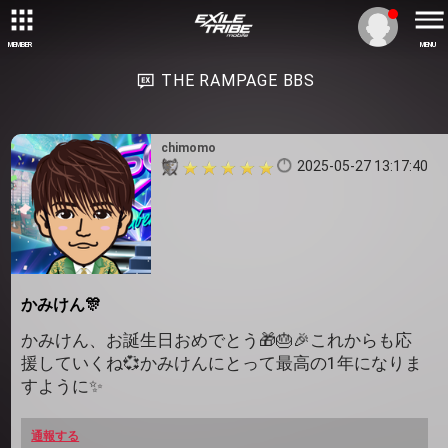
MEMBER
MENU
THE RAMPAGE BBS
chimomo
2025-05-27 13:17:40
かみけん🎊
かみけん、お誕生日おめでとう🎁🎂🎉これからも応
援していくね💞かみけんにとって最高の1年になりま
すように✨
通報する