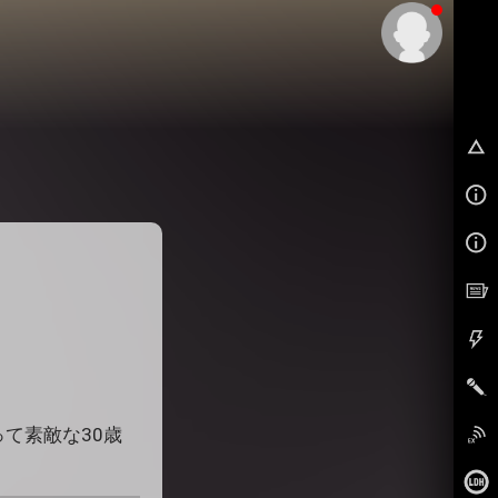
EX
て素敵な30歳