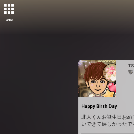
MEMBER
T
Happy Birth Day
北人くんお誕生日おめ
いできて嬉しかったです