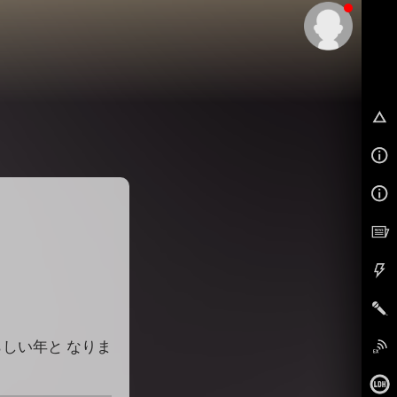
EX
らしい年と なりま