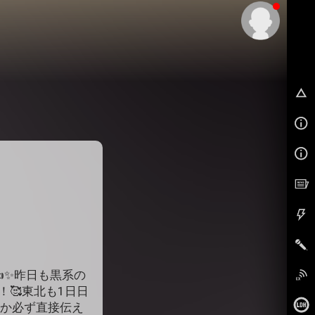
EX
✨昨日も黒系の
！🥰東北も1日日
つか必ず直接伝え