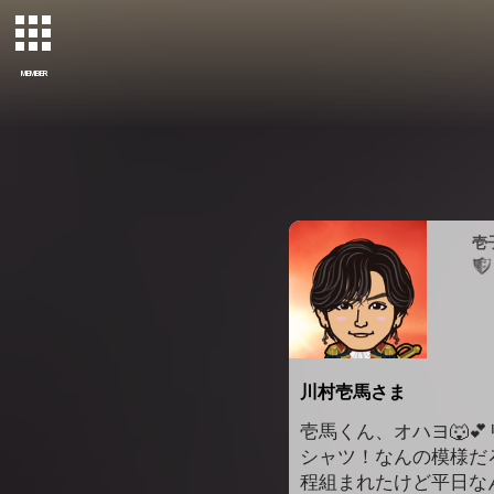
MEMBER
壱
川村壱馬さま
壱馬くん、オハヨ🐺
シャツ！なんの模様だろ
程組まれたけど平日なん