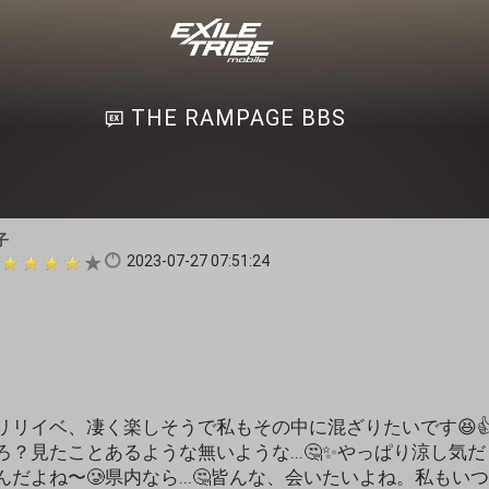
THE RAMPAGE BBS
子
2023-07-27 07:51:24
リリイベ、凄く楽しそうで私もその中に混ざりたいです😆
？見たことあるような無いような...🤔✨やっぱり涼し気だ
だよね〜🥲県内なら...🤔皆んな、会いたいよね。私もい