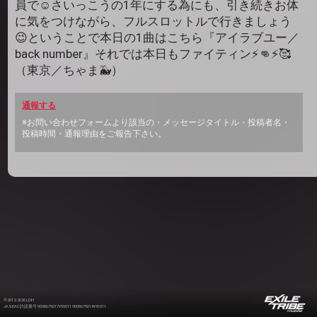
員で☺️さいっこうの1年にする為にも、引き続きお体
に気をつけながら、フルスロットルで行きましょう
😉ということで本日の1曲はこちら『アイラブユー／
back number』それでは本日もファイティン⚡️👊⚡️🥰
（東京／ちゃま🐳）
通報する
※お問い合わせフォームより該当の・メッセージタイトル・投稿者名・
投稿時間・通報理由をご報告下さい。
©2012-2026 LDH
JASRAC許諾番号 9008675017Y55011 9008675014Y41011