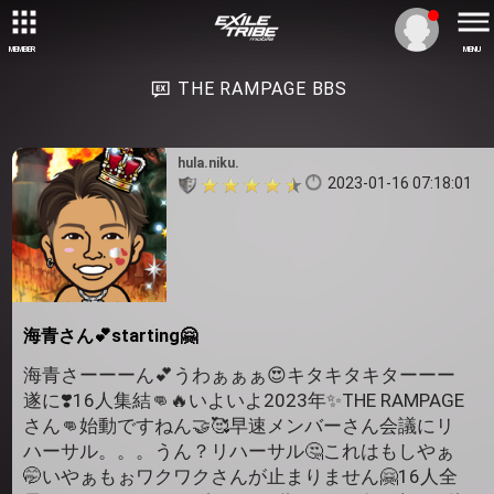
MEMBER
MENU
THE RAMPAGE BBS
hula.niku.
2023-01-16 07:18:01
海青さん💕starting🤗
海青さーーーん💕うわぁぁぁ😍キタキタキターーー
遂に❣️16人集結👊🔥いよいよ2023年✨THE RAMPAGE
さん👊始動ですねん🤝🥰早速メンバーさん会議にリ
ハーサル。。。うん？リハーサル🤔これはもしやぁ
🤭いやぁもぉワクワクさんが止まりません🤗16人全