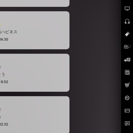
越ハピネス
06:30
とう
18:02
う
02:32