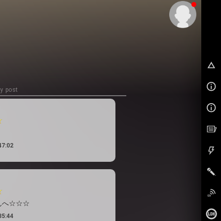
EX
y post
47:02
んへ☆☆☆
35:44