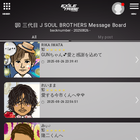
MEMBER
MENU
三代目 J SOUL BROTHERS Message Board
backnumber - 20250826 -
All
My post
RIKA IWATA
GUNちゃん💕愛と感謝を込めて
2025-08-26 23:39:41
れいまま
愛する今市くんへ🌹🌹
2025-08-26 22:56:51
みぃ♪
隆二くんへ