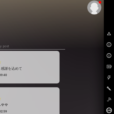
EX
y post
愛と感謝を込めて
39:40
🌹
02:59