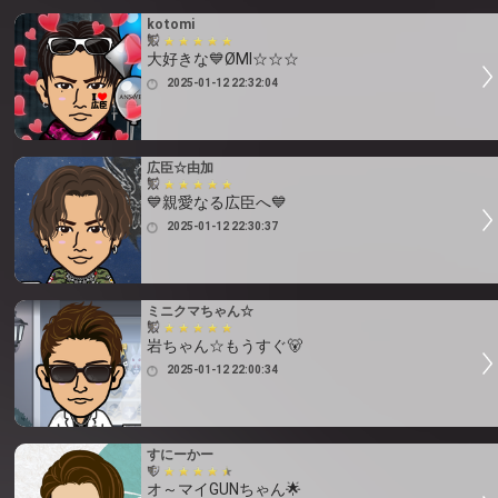
kotomi
大好きな💙ØMI☆☆☆
2025-01-12 22:32:04
広臣☆由加
💙親愛なる広臣へ💙
2025-01-12 22:30:37
ミニクマちゃん☆
岩ちゃん☆もうすぐ🐻
2025-01-12 22:00:34
すにーかー
オ～マイGUNちゃん🌟