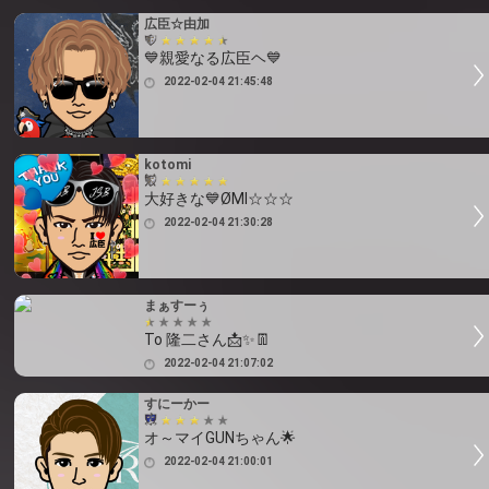
広臣☆由加
💙親愛なる広臣ヘ💙
2022-02-04 21:45:48
kotomi
大好きな💙ØMI☆☆☆
2022-02-04 21:30:28
まぁすーぅ
To 隆二さん📩✨👖
2022-02-04 21:07:02
すにーかー
オ～マイGUNちゃん🌟
2022-02-04 21:00:01