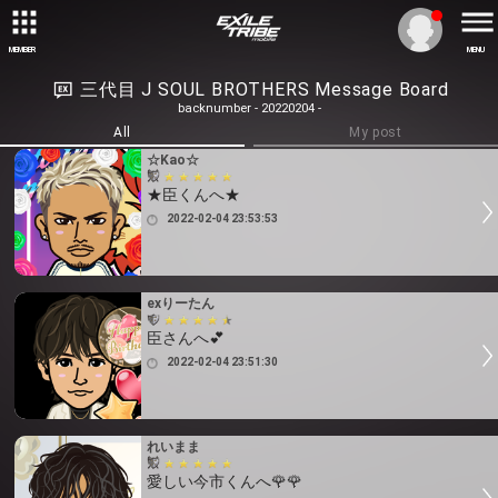
MEMBER
MENU
三代目 J SOUL BROTHERS Message Board
backnumber - 20220204 -
All
My post
☆Kao☆
★臣くんへ★
2022-02-04 23:53:53
exりーたん
臣さんへ💕
2022-02-04 23:51:30
れいまま
愛しい今市くんへ🌹🌹