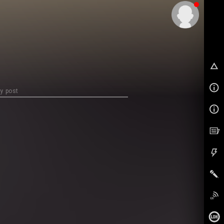
EX
y post