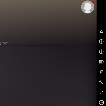
EX
y post