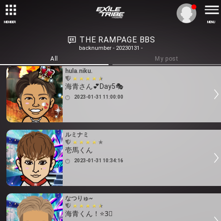
MEMBER
MENU
THE RAMPAGE BBS
backnumber - 20230131 -
All
My post
hula.niku.
海青さん💕Day5🎭
2023-01-31 11:00:00
ルミナミ
壱馬くん
2023-01-31 10:34:16
なつりゅ~
海青くん！⭐️3⃣